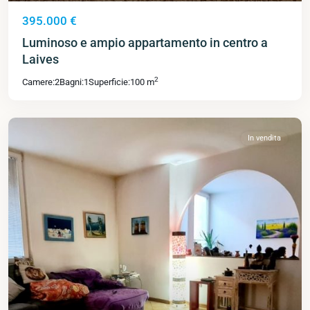
395.000 €
Luminoso e ampio appartamento in centro a
Laives
2
Camere:
2
Bagni:
1
Superficie:
100 m
In vendita