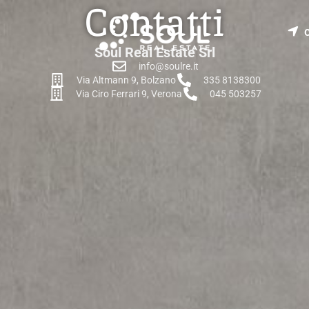
Contatti
Soul Real Estate Srl
info@soulre.it
Via Altmann 9, Bolzano
335 8138300
Via Ciro Ferrari 9, Verona
045 503257