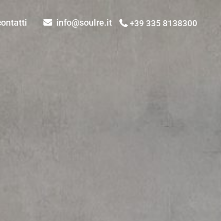
contatti
info@soulre.it
+39 335 8138300