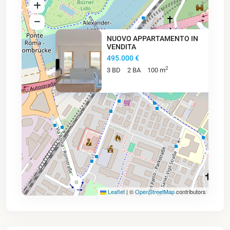
NUOVO APPARTAMENTO IN
VENDITA
495.000 €
2
3 BD
2 BA
100 m
495K €
Leaflet
|
©
OpenStreetMap
contributors