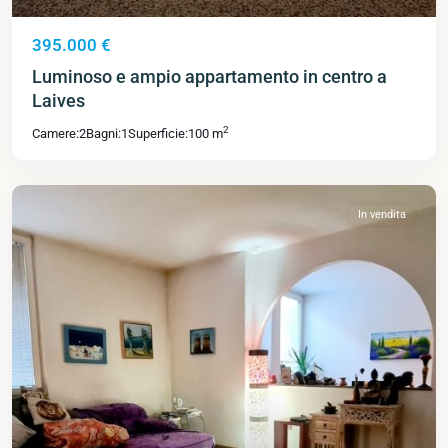
395.000 €
Luminoso e ampio appartamento in centro a
Laives
2
Camere:
2
Bagni:
1
Superficie:
100 m
In vendita