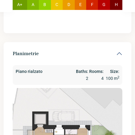
A+
A
B
C
D
E
F
G
H
Planimetrie
Piano rialzato
Baths:
Rooms:
Size:
2
2
4
100 m