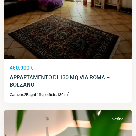
460.000 €
APPARTAMENTO DI 130 MQ VIA ROMA –
BOLZANO
2
Camere:
2
Bagni:
1
Superficie:
130 m
In affitto