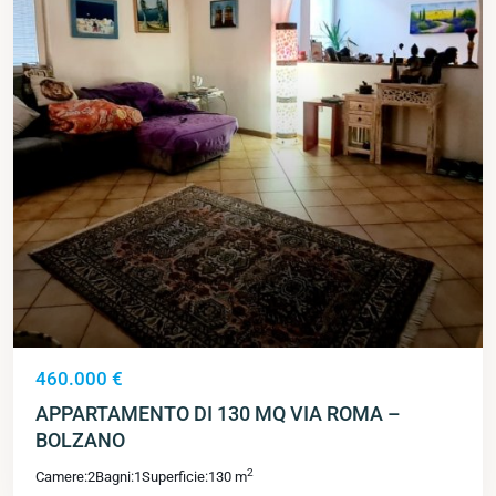
460.000 €
APPARTAMENTO DI 130 MQ VIA ROMA –
BOLZANO
2
Camere:
2
Bagni:
1
Superficie:
130 m