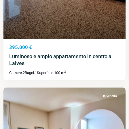
395.000 €
Luminoso e ampio appartamento in centro a
Laives
2
Camere:
2
Bagni:
1
Superficie:
100 m
In vendita